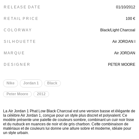
R E L E A S E D A T E
01/10/2012
R E T A I L P R I C E
100 €
C O L O R W A Y
Black/Light Charcoal
S I L H O U E T T E
Air JORDAN I
M A R Q U E
Air JORDAN
D E S I G N E R
PETER MOORE
Nike
Jordan 1
Black
Peter Moore
2012
La Air Jordan 1 Phat Low Black Charcoal est une version basse et élégante de
la célèbre Air Jordan 1, conçue pour un style plus discret et polyvalent. Ce
modèle présente une palette de couleurs sombre, combinant un cuir noir lisse
et du nubuck en nuances de noir et de gris charbon. Cette combinaison de
matériaux et de couleurs lui donne une allure sobre et moderne, idéale pour
un style urbain.