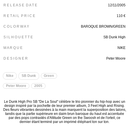
R E L E A S E D A T E
12/11/2005
R E T A I L P R I C E
110 €
C O L O R W A Y
BAROQUE BROWN/GREEN
S I L H O U E T T E
SB Dunk High
M A R Q U E
NIKE
D E S I G N E R
Peter Moore
Nike
SB Dunk
Green
Peter Moore
2005
Le Dunk High Pro SB "De La Soul" célèbre le trio pionnier du hip-hop avec un
design inspiré par la pochette de leur premier album, 3 Feet High and Rising.
Des fleurs vibrantes dessinées à la main marquent la superposition des talons,
tandis que la partie supérieure en daim brun baroque du haut est accentuée
par des pops contrastés d'Altitude Green on the Swoosh et de l'orteil, ce
dernier étant terminé par un imprimé éléphant ton sur ton.