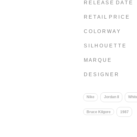
R E L E A S E D A T E
R E T A I L P R I C E
C O L O R W A Y
S I L H O U E T T E
M A R Q U E
D E S I G N E R
Nike
Jordan II
Whit
Bruce Kilgore
1987