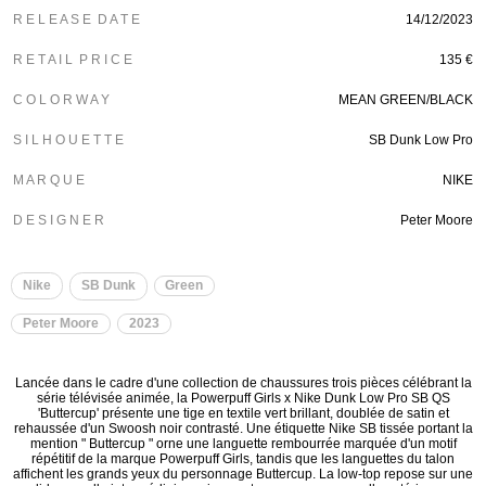
R E L E A S E D A T E
14/12/2023
R E T A I L P R I C E
135 €
C O L O R W A Y
MEAN GREEN/BLACK
S I L H O U E T T E
SB Dunk Low Pro
M A R Q U E
NIKE
D E S I G N E R
Peter Moore
Nike
SB Dunk
Green
Peter Moore
2023
Lancée dans le cadre d'une collection de chaussures trois pièces célébrant la
série télévisée animée, la Powerpuff Girls x Nike Dunk Low Pro SB QS
'Buttercup' présente une tige en textile vert brillant, doublée de satin et
rehaussée d'un Swoosh noir contrasté. Une étiquette Nike SB tissée portant la
mention " Buttercup " orne une languette rembourrée marquée d'un motif
répétitif de la marque Powerpuff Girls, tandis que les languettes du talon
affichent les grands yeux du personnage Buttercup. La low-top repose sur une