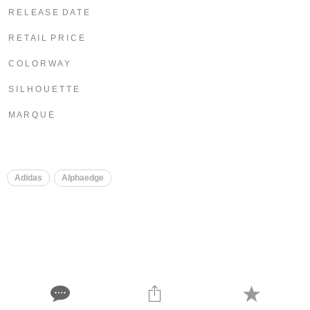
R E L E A S E D A T E
R E T A I L P R I C E
C O L O R W A Y
S I L H O U E T T E
M A R Q U E
Adidas
Alphaedge