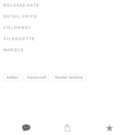
R E L E A S E D A T E
R E T A I L P R I C E
C O L O R W A Y
S I L H O U E T T E
M A R Q U E
​
Adidas
Futurecraft
Hender Scheme