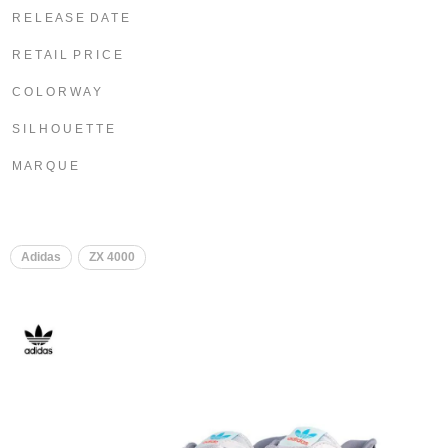
R E L E A S E D A T E
R E T A I L P R I C E
C O L O R W A Y
S I L H O U E T T E
M A R Q U E
Adidas
ZX 4000