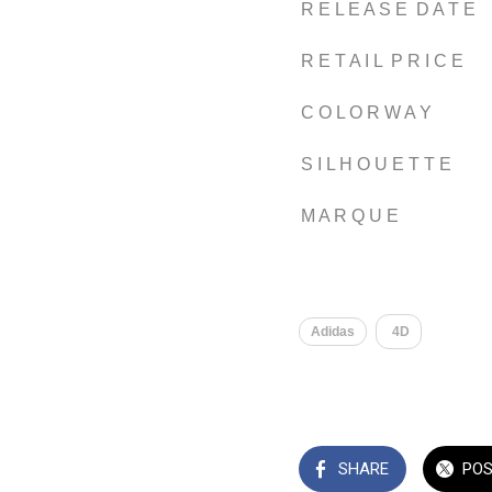
R E L E A S E D A T E
R E T A I L P R I C E
C O L O R W A Y
S I L H O U E T T E
M A R Q U E
Adidas
4D
SHARE
PO