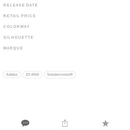
R E L E A S E D A T E
R E T A I L P R I C E
C O L O R W A Y
S I L H O U E T T E
M A R Q U E
​
Adidas
ZX 4000
Sneakersnstuff