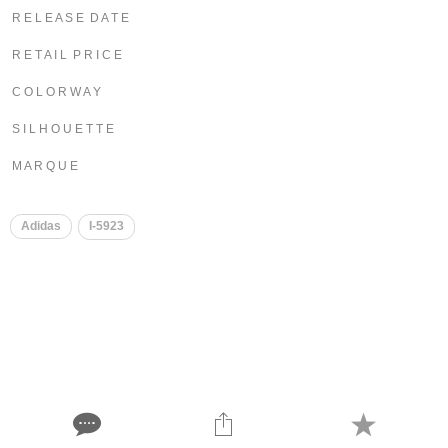
R E L E A S E D A T E
R E T A I L P R I C E
C O L O R W A Y
S I L H O U E T T E
M A R Q U E
Adidas
I-5923