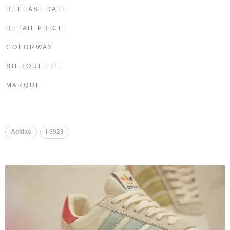
R E L E A S E D A T E
R E T A I L P R I C E
C O L O R W A Y
S I L H O U E T T E
M A R Q U E
Adidas
I-5923