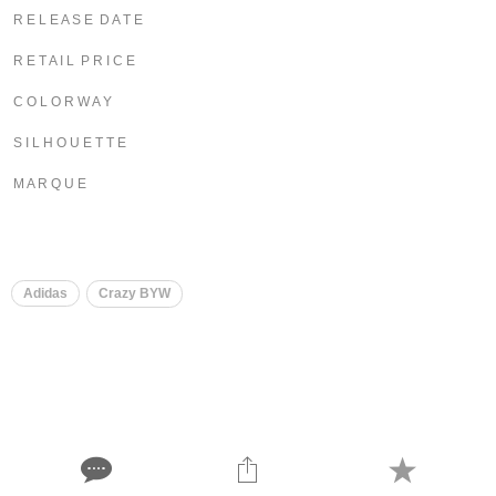
R E L E A S E D A T E
R E T A I L P R I C E
C O L O R W A Y
S I L H O U E T T E
M A R Q U E
Adidas
Crazy BYW