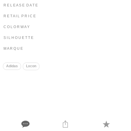
R E L E A S E D A T E
R E T A I L P R I C E
C O L O R W A Y
S I L H O U E T T E
M A R Q U E
Adidas
Lxcon