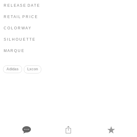
R E L E A S E D A T E
R E T A I L P R I C E
C O L O R W A Y
S I L H O U E T T E
M A R Q U E
Adidas
Lxcon