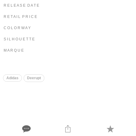
R E L E A S E D A T E
R E T A I L P R I C E
C O L O R W A Y
S I L H O U E T T E
M A R Q U E
Adidas
Deerupt