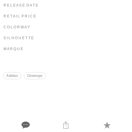
R E L E A S E D A T E
R E T A I L P R I C E
C O L O R W A Y
S I L H O U E T T E
M A R Q U E
Adidas
Ozweego