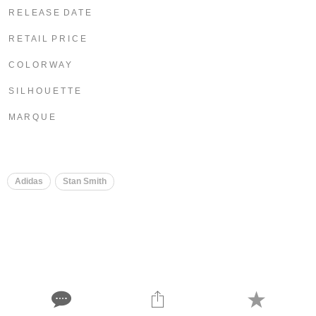
R E L E A S E D A T E
R E T A I L P R I C E
C O L O R W A Y
S I L H O U E T T E
M A R Q U E
Adidas
Stan Smith