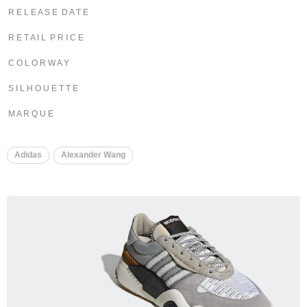
R E L E A S E D A T E
R E T A I L P R I C E
C O L O R W A Y
S I L H O U E T T E
M A R Q U E
Adidas
Alexander Wang