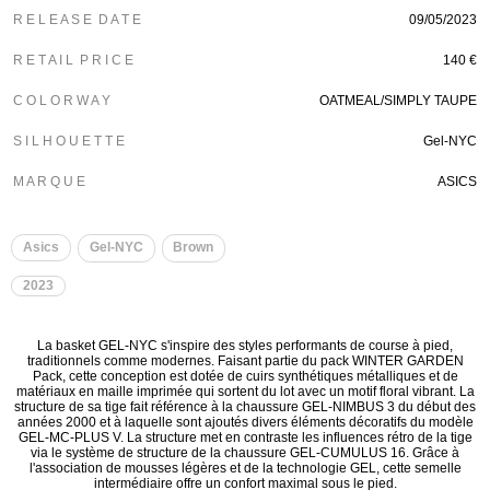
R E L E A S E D A T E
09/05/2023
R E T A I L P R I C E
140 €
C O L O R W A Y
OATMEAL/SIMPLY TAUPE
S I L H O U E T T E
Gel-NYC
M A R Q U E
ASICS
Asics
Gel-NYC
Brown
2023
La basket GEL-NYC s'inspire des styles performants de course à pied,
traditionnels comme modernes.​ Faisant partie du pack WINTER GARDEN
Pack, cette conception est dotée de cuirs synthétiques métalliques et de
matériaux en maille imprimée qui sortent du lot avec un motif floral vibrant. La
structure de sa tige fait référence à la chaussure GEL-NIMBUS 3 du début des
années 2000 et à laquelle sont ajoutés divers éléments décoratifs du modèle
GEL-MC-PLUS V. La structure met en contraste les influences rétro de la tige
via le système de structure de la chaussure GEL-CUMULUS 16. Grâce à
l'association de mousses légères et de la technologie GEL, cette semelle
intermédiaire offre un confort maximal sous le pied.