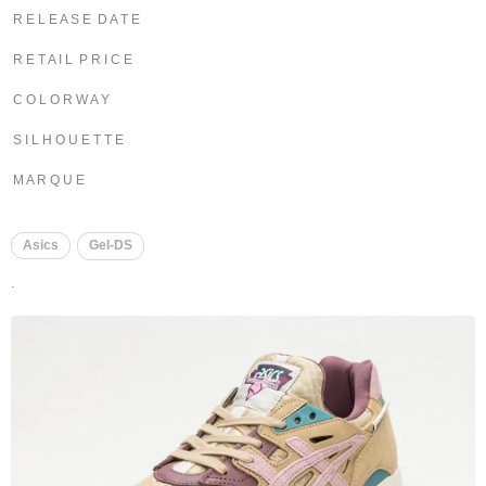
R E L E A S E D A T E
R E T A I L P R I C E
C O L O R W A Y
S I L H O U E T T E
M A R Q U E
Asics
Gel-DS
.