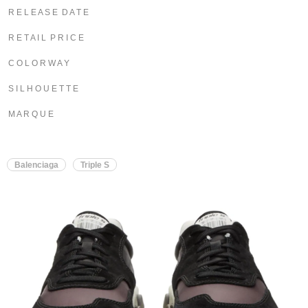
R E L E A S E D A T E
R E T A I L P R I C E
C O L O R W A Y
S I L H O U E T T E
M A R Q U E
Balenciaga
Triple S