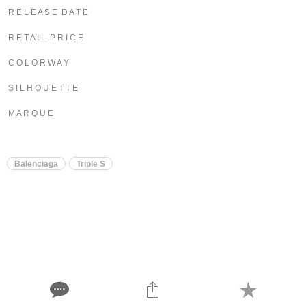
R E L E A S E D A T E
R E T A I L P R I C E
C O L O R W A Y
S I L H O U E T T E
M A R Q U E
Balenciaga
Triple S