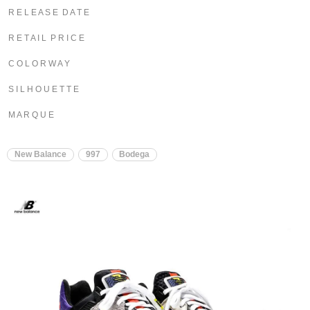
R E L E A S E D A T E
R E T A I L P R I C E
C O L O R W A Y
S I L H O U E T T E
M A R Q U E
New Balance
997
Bodega