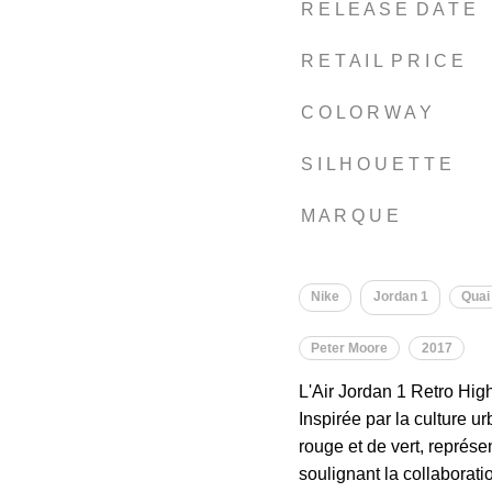
R E L E A S E D A T E
R E T A I L P R I C E
C O L O R W A Y
S I L H O U E T T E
M A R Q U E
Nike
Jordan 1
Quai
Peter Moore
2017
L'Air Jordan 1 Retro Hi
Inspirée par la culture u
rouge et de vert, représen
soulignant la collaborat