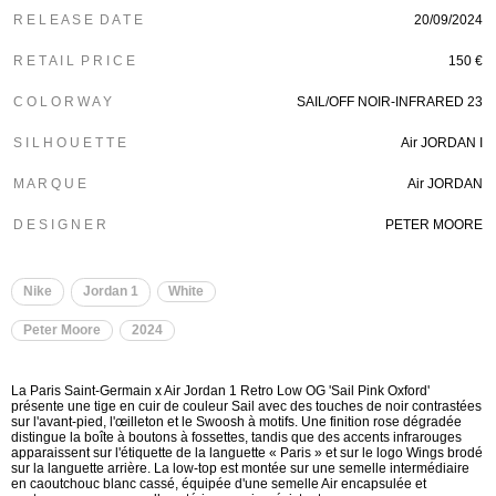
R E L E A S E D A T E
20/09/2024
R E T A I L P R I C E
150 €
C O L O R W A Y
SAIL/OFF NOIR-INFRARED 23
S I L H O U E T T E
Air JORDAN I
M A R Q U E
Air JORDAN
D E S I G N E R
PETER MOORE
Nike
Jordan 1
White
Peter Moore
2024
La Paris Saint-Germain x Air Jordan 1 Retro Low OG 'Sail Pink Oxford'
présente une tige en cuir de couleur Sail avec des touches de noir contrastées
sur l'avant-pied, l'œilleton et le Swoosh à motifs. Une finition rose dégradée
distingue la boîte à boutons à fossettes, tandis que des accents infrarouges
apparaissent sur l'étiquette de la languette « Paris » et sur le logo Wings brodé
sur la languette arrière. La low-top est montée sur une semelle intermédiaire
en caoutchouc blanc cassé, équipée d'une semelle Air encapsulée et