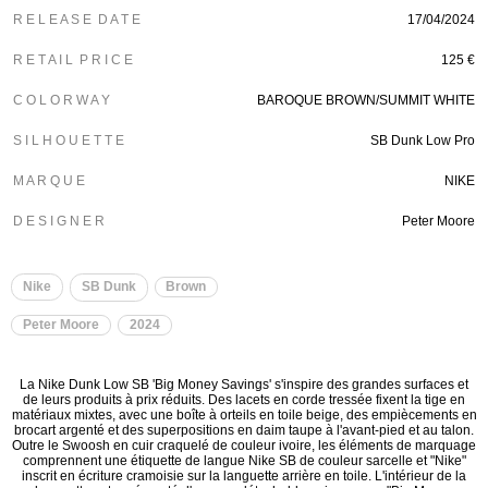
R E L E A S E D A T E
17/04/2024
R E T A I L P R I C E
125 €
C O L O R W A Y
BAROQUE BROWN/SUMMIT WHITE
S I L H O U E T T E
SB Dunk Low Pro
M A R Q U E
NIKE
D E S I G N E R
Peter Moore
Nike
SB Dunk
Brown
Peter Moore
2024
La Nike Dunk Low SB 'Big Money Savings' s'inspire des grandes surfaces et
de leurs produits à prix réduits. Des lacets en corde tressée fixent la tige en
matériaux mixtes, avec une boîte à orteils en toile beige, des empiècements en
brocart argenté et des superpositions en daim taupe à l'avant-pied et au talon.
Outre le Swoosh en cuir craquelé de couleur ivoire, les éléments de marquage
comprennent une étiquette de langue Nike SB de couleur sarcelle et "Nike"
inscrit en écriture cramoisie sur la languette arrière en toile. L'intérieur de la