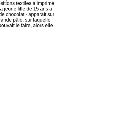
itions textiles à imprimé
a jeune fille de 15 ans a
e chocolat - apparaît sur
vande pâle, sur laquelle
uvait le faire, alors elle