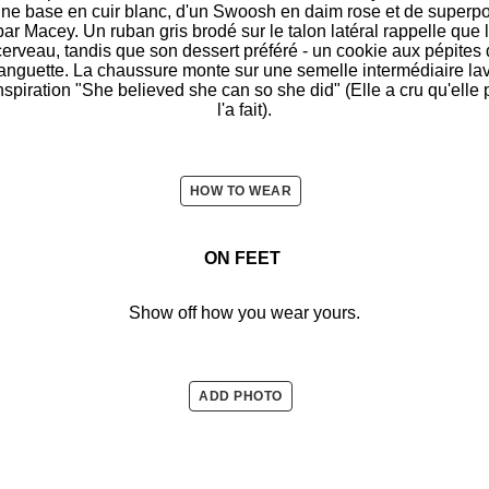
ne base en cuir blanc, d'un Swoosh en daim rose et de superpos
 par Macey. Un ruban gris brodé sur le talon latéral rappelle que l
erveau, tandis que son dessert préféré - un cookie aux pépites d
a languette. La chaussure monte sur une semelle intermédiaire la
inspiration "She believed she can so she did" (Elle a cru qu'elle po
l'a fait).
HOW TO WEAR
ON FEET
Show off how you wear yours.
ADD PHOTO