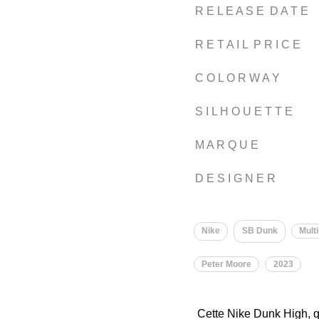
R E L E A S E D A T E
R E T A I L P R I C E
C O L O R W A Y
S I L H O U E T T E
M A R Q U E
D E S I G N E R
Nike
SB Dunk
Multi
Peter Moore
2023
Cette Nike Dunk High, qu