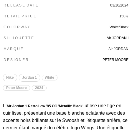
R E L E A S E D A T E
03/10/2024
R E T A I L P R I C E
150 €
C O L O R W A Y
White/Black
S I L H O U E T T E
Air JORDAN I
M A R Q U E
Air JORDAN
D E S I G N E R
PETER MOORE
Nike
Jordan 1
White
Peter Moore
2024
L'
utilise une tige en
Air Jordan 1 Retro Low '85 OG 'Metallic Black'
cuir lisse, présentant une base blanche éclatante avec des
accents noirs brillants sur le Swoosh et l'étiquette arrière, ce
dernier étant marqué du célèbre logo Wings. Une étiquette