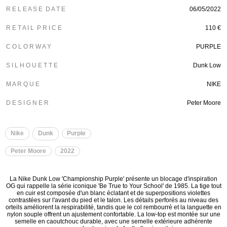
R E L E A S E D A T E
06/05/2022
R E T A I L P R I C E
110 €
C O L O R W A Y
PURPLE
S I L H O U E T T E
Dunk Low
M A R Q U E
NIKE
D E S I G N E R
Peter Moore
Nike
Dunk
Purple
Peter Moore
2022
La Nike Dunk Low 'Championship Purple' présente un blocage d'inspiration
OG qui rappelle la série iconique 'Be True to Your School' de 1985. La tige tout
en cuir est composée d'un blanc éclatant et de superpositions violettes
contrastées sur l'avant du pied et le talon. Les détails perforés au niveau des
orteils améliorent la respirabilité, tandis que le col rembourré et la languette en
nylon souple offrent un ajustement confortable. La low-top est montée sur une
semelle en caoutchouc durable, avec une semelle extérieure adhérente