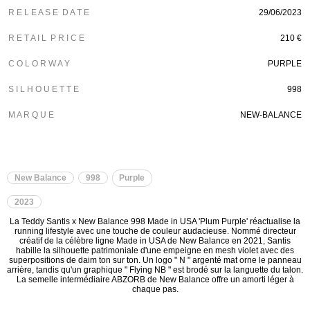
R E L E A S E D A T E
29/06/2023
R E T A I L P R I C E
210 €
C O L O R W A Y
PURPLE
S I L H O U E T T E
998
M A R Q U E
NEW-BALANCE
New Balance
998
Purple
2023
La Teddy Santis x New Balance 998 Made in USA 'Plum Purple' réactualise la
running lifestyle avec une touche de couleur audacieuse. Nommé directeur
créatif de la célèbre ligne Made in USA de New Balance en 2021, Santis
habille la silhouette patrimoniale d'une empeigne en mesh violet avec des
superpositions de daim ton sur ton. Un logo " N " argenté mat orne le panneau
arrière, tandis qu'un graphique " Flying NB " est brodé sur la languette du talon.
La semelle intermédiaire ABZORB de New Balance offre un amorti léger à
chaque pas.