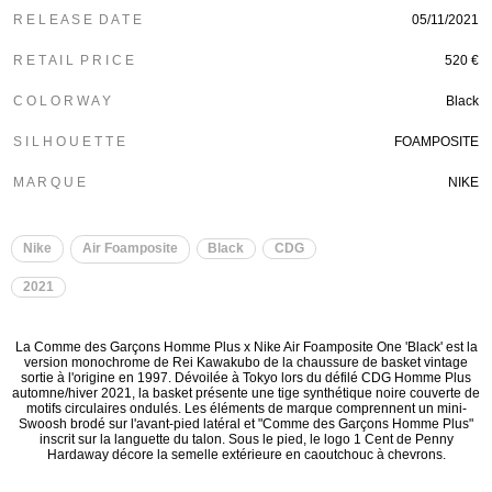
R E L E A S E D A T E
05/11/2021
R E T A I L P R I C E
520 €
C O L O R W A Y
Black
S I L H O U E T T E
FOAMPOSITE
M A R Q U E
NIKE
Nike
Air Foamposite
Black
CDG
2021
La Comme des Garçons Homme Plus x Nike Air Foamposite One 'Black' est la
version monochrome de Rei Kawakubo de la chaussure de basket vintage
sortie à l'origine en 1997. Dévoilée à Tokyo lors du défilé CDG Homme Plus
automne/hiver 2021, la basket présente une tige synthétique noire couverte de
motifs circulaires ondulés. Les éléments de marque comprennent un mini-
Swoosh brodé sur l'avant-pied latéral et "Comme des Garçons Homme Plus"
inscrit sur la languette du talon. Sous le pied, le logo 1 Cent de Penny
Hardaway décore la semelle extérieure en caoutchouc à chevrons.