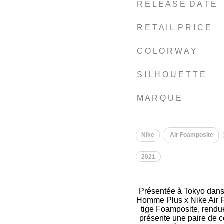
R E L E A S E D A T E
R E T A I L P R I C E
C O L O R W A Y
S I L H O U E T T E
M A R Q U E
Nike
Air Foamposite
2021
Présentée à Tokyo dans
Homme Plus x Nike Air F
tige Foamposite, rendue
présente une paire de c