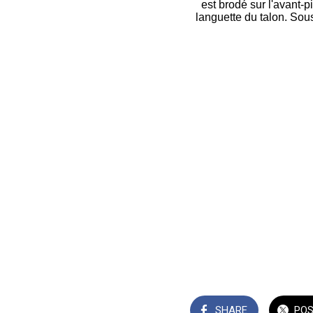
est brodé sur l'avant-
languette du talon. Sou
SHARE
PO