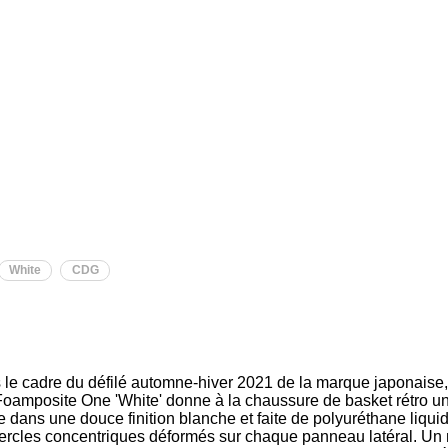
White
CDG
 le cadre du défilé automne-hiver 2021 de la marque japonais
oamposite One 'White' donne à la chaussure de basket rétro 
 dans une douce finition blanche et faite de polyuréthane liqu
ercles concentriques déformés sur chaque panneau latéral. Un