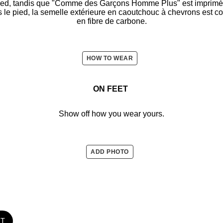
pied, tandis que "Comme des Garçons Homme Plus" est imprimé e
s le pied, la semelle extérieure en caoutchouc à chevrons est 
en fibre de carbone.
HOW TO WEAR
ON FEET
Show off how you wear yours.
ADD PHOTO
ST