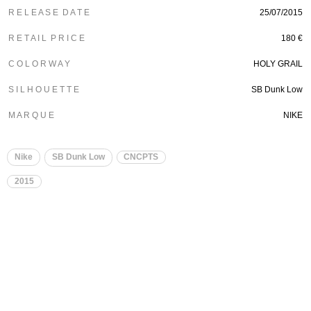
R E L E A S E D A T E
25/07/2015
R E T A I L P R I C E
180 €
C O L O R W A Y
HOLY GRAIL
S I L H O U E T T E
SB Dunk Low
M A R Q U E
NIKE
Nike
SB Dunk Low
CNCPTS
2015