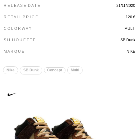
R E L E A S E D A T E
21/11/2020
R E T A I L P R I C E
120 €
C O L O R W A Y
MULTI
S I L H O U E T T E
SB Dunk
M A R Q U E
NIKE
Nike
SB Dunk
Concept
Multi