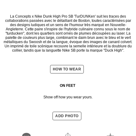
La Concepts x Nike Dunk High Pro SB 'TurDUNKen' suit les traces des
collaborations passées avec le détaillant de Boston, toutes caractérisées par
des designs ludiques et un sens de l'humour très marqué en Nouvelle-
Angleterre. Cette paire s'inspire de l'hybride culinaire connu sous le nom de
"turducken", dont les quartiers sont ornés de plumes découpées au laser. La
palette de couleurs plus large, combinant le daim brun avec le bleu et le vert
métalliques du Swoosh et de la langue, évoque des images de canard colvert.
Un imprimé de toile scénique recouvre la semelle intérieure et la doublure du
collier, tandis que la languette Nike SB porte la marque "Duck High".
HOW TO WEAR
ON FEET
Show off how you wear yours.
ADD PHOTO