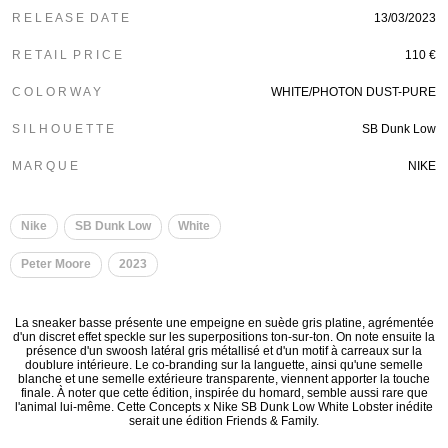
R E L E A S E D A T E
13/03/2023
R E T A I L P R I C E
110 €
C O L O R W A Y
WHITE/PHOTON DUST-PURE
S I L H O U E T T E
SB Dunk Low
M A R Q U E
NIKE
Nike
SB Dunk Low
White
Peter Moore
2023
La sneaker basse présente une empeigne en suède gris platine, agrémentée
d'un discret effet speckle sur les superpositions ton-sur-ton. On note ensuite la
présence d'un swoosh latéral gris métallisé et d'un motif à carreaux sur la
doublure intérieure. Le co-branding sur la languette, ainsi qu'une semelle
blanche et une semelle extérieure transparente, viennent apporter la touche
finale. À noter que cette édition, inspirée du homard, semble aussi rare que
l'animal lui-même. Cette Concepts x Nike SB Dunk Low White Lobster inédite
serait une édition Friends & Family.