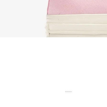
.......