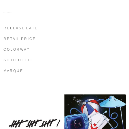
..........
R E L E A S E D A T E
R E T A I L P R I C E
C O L O R W A Y
S I L H O U E T T E
M A R Q U E