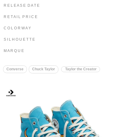
R E L E A S E D A T E
R E T A I L P R I C E
C O L O R W A Y
S I L H O U E T T E
M A R Q U E
Converse
Chuck Taylor
Taylor the Creator