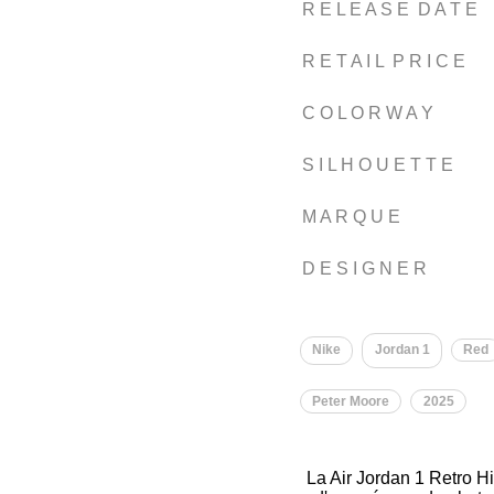
R E L E A S E D A T E
R E T A I L P R I C E
C O L O R W A Y
S I L H O U E T T E
M A R Q U E
D E S I G N E R
Nike
Jordan 1
Red
Peter Moore
2025
La Air Jordan 1 Retro H