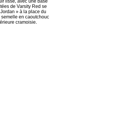
ir lisse, avec une base
stées de Varsity Red se
r Jordan » à la place du
La semelle en caoutchouc
érieure cramoisie.