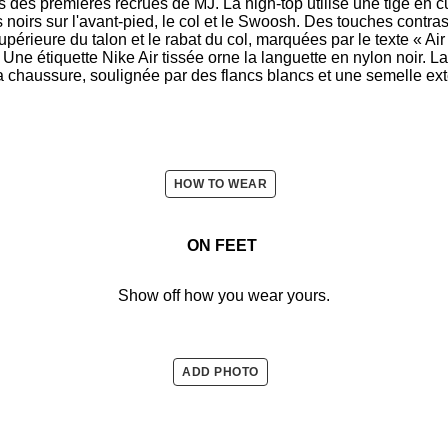
 des premières recrues de MJ. La high-top utilise une tige en cu
 noirs sur l'avant-pied, le col et le Swoosh. Des touches contra
supérieure du talon et le rabat du col, marquées par le texte « Ai
 Une étiquette Nike Air tissée orne la languette en nylon noir. 
a chaussure, soulignée par des flancs blancs et une semelle ext
HOW TO WEAR
ON FEET
Show off how you wear yours.
ADD PHOTO