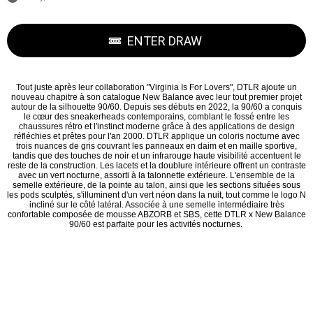
ENTER DRAW
Tout juste après leur collaboration "Virginia Is For Lovers", DTLR ajoute un
nouveau chapitre à son catalogue New Balance avec leur tout premier projet
autour de la silhouette 90/60. Depuis ses débuts en 2022, la 90/60 a conquis
le cœur des sneakerheads contemporains, comblant le fossé entre les
chaussures rétro et l'instinct moderne grâce à des applications de design
réfléchies et prêtes pour l'an 2000. DTLR applique un coloris nocturne avec
trois nuances de gris couvrant les panneaux en daim et en maille sportive,
tandis que des touches de noir et un infrarouge haute visibilité accentuent le
reste de la construction. Les lacets et la doublure intérieure offrent un contraste
avec un vert nocturne, assorti à la talonnette extérieure. L'ensemble de la
semelle extérieure, de la pointe au talon, ainsi que les sections situées sous
les pods sculptés, s'illuminent d'un vert néon dans la nuit, tout comme le logo N
incliné sur le côté latéral. Associée à une semelle intermédiaire très
confortable composée de mousse ABZORB et SBS, cette DTLR x New Balance
90/60 est parfaite pour les activités nocturnes.