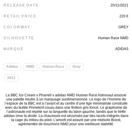
R E L E A S E D A T E
20/11/2021
R E T A I L P R I C E
220 €
C O L O R W A Y
GREY
S I L H O U E T T E
Human Race NMD
M A R Q U E
ADIDAS
​
​
Adidas
NMD
Human Race
Grey
​
2021
La BBC Ice Cream x Pharrell x adidas NMD Human Race Astronaut associe
une palette neutre à un marquage surdimensionné. Le logo de l’homme de
l’espace de la BBC est à l’avant et au centre d’une tige minimaliste construite
avec du textile Primeknit cousu dans une finition gris foncé. Le graphisme de
l’astronaute est répété sur la languette du talon gauche, tandis que le trèfle
adidas orne la droite. La chaussure est sécurisée par des lacets intégrés dans
la cage du milieu du pied. L’amorti est assuré par une midsole Boost,
agrémentée de bouchons NMD pour une meilleure stabilité.