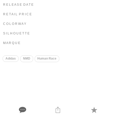
R E L E A S E D A T E
R E T A I L P R I C E
C O L O R W A Y
S I L H O U E T T E
M A R Q U E
​
Adidas
NMD
Human Race