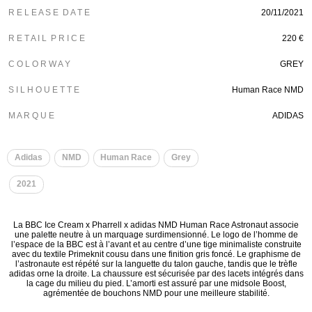
R E L E A S E D A T E
20/11/2021
R E T A I L P R I C E
220 €
C O L O R W A Y
GREY
S I L H O U E T T E
Human Race NMD
M A R Q U E
ADIDAS
​
​
Adidas
NMD
Human Race
Grey
​
2021
La BBC Ice Cream x Pharrell x adidas NMD Human Race Astronaut associe
une palette neutre à un marquage surdimensionné. Le logo de l’homme de
l’espace de la BBC est à l’avant et au centre d’une tige minimaliste construite
avec du textile Primeknit cousu dans une finition gris foncé. Le graphisme de
l’astronaute est répété sur la languette du talon gauche, tandis que le trèfle
adidas orne la droite. La chaussure est sécurisée par des lacets intégrés dans
la cage du milieu du pied. L’amorti est assuré par une midsole Boost,
agrémentée de bouchons NMD pour une meilleure stabilité.