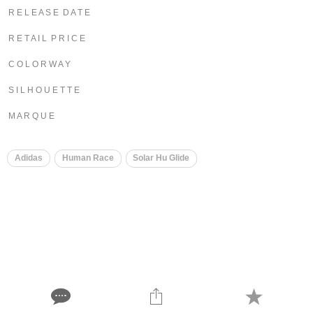
R E L E A S E D A T E
R E T A I L P R I C E
C O L O R W A Y
S I L H O U E T T E
M A R Q U E
​
Adidas
Human Race
Solar Hu Glide