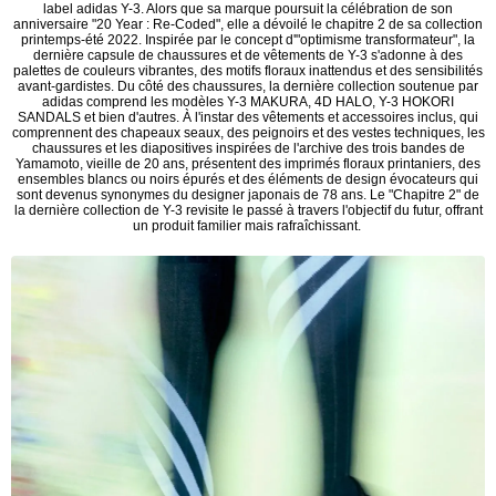
label adidas Y-3. Alors que sa marque poursuit la célébration de son
anniversaire "20 Year : Re-Coded", elle a dévoilé le chapitre 2 de sa collection
printemps-été 2022. Inspirée par le concept d'"optimisme transformateur", la
dernière capsule de chaussures et de vêtements de Y-3 s'adonne à des
palettes de couleurs vibrantes, des motifs floraux inattendus et des sensibilités
avant-gardistes. Du côté des chaussures, la dernière collection soutenue par
adidas comprend les modèles Y-3 MAKURA, 4D HALO, Y-3 HOKORI
SANDALS et bien d'autres. À l'instar des vêtements et accessoires inclus, qui
comprennent des chapeaux seaux, des peignoirs et des vestes techniques, les
chaussures et les diapositives inspirées de l'archive des trois bandes de
Yamamoto, vieille de 20 ans, présentent des imprimés floraux printaniers, des
ensembles blancs ou noirs épurés et des éléments de design évocateurs qui
sont devenus synonymes du designer japonais de 78 ans. Le "Chapitre 2" de
la dernière collection de Y-3 revisite le passé à travers l'objectif du futur, offrant
un produit familier mais rafraîchissant.