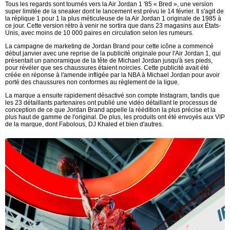
Tous les regards sont tournés vers la Air Jordan 1 '85 « Bred », une version
super limitée de la sneaker dont le lancement est prévu le 14 février. Il s'agit de
la réplique 1 pour 1 la plus méticuleuse de la Air Jordan 1 originale de 1985 à
ce jour. Cette version rétro à venir ne sortira que dans 23 magasins aux États-
Unis, avec moins de 10 000 paires en circulation selon les rumeurs.
La campagne de marketing de Jordan Brand pour cette icône a commencé
début janvier avec une reprise de la publicité originale pour l'Air Jordan 1, qui
présentait un panoramique de la tête de Michael Jordan jusqu'à ses pieds,
pour révéler que ses chaussures étaient noircies. Cette publicité avait été
créée en réponse à l'amende infligée par la NBA à Michael Jordan pour avoir
porté des chaussures non conformes au règlement de la ligue.
La marque a ensuite rapidement désactivé son compte Instagram, tandis que
les 23 détaillants partenaires ont publié une vidéo détaillant le processus de
conception de ce que Jordan Brand appelle la réédition la plus précise et la
plus haut de gamme de l'original. De plus, les produits ont été envoyés aux VIP
de la marque, dont Fabolous, DJ Khaled et bien d'autres.