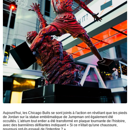
Aujourd'hui, les Chicago Bulls se sont joints à l'action en révélant que les pieds
de Jordan sur la statue emblématique de Jumpman ont également été
occultés. L'atrium tout entier a été transformé en plaque tournante de l'histoire,
avec des bannières défilantes indiquant « Si ce n'était qu'une chaussure,
pourquoi ont-ils essayé de l'interdire ? »