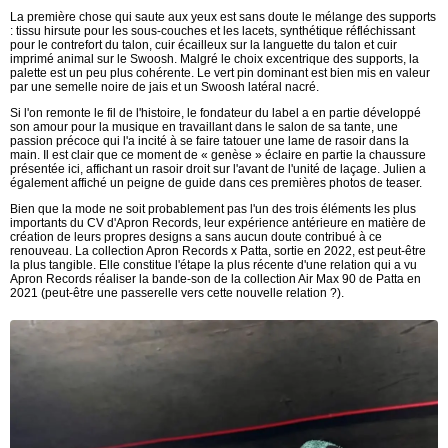
La première chose qui saute aux yeux est sans doute le mélange des supports
: tissu hirsute pour les sous-couches et les lacets, synthétique réfléchissant
pour le contrefort du talon, cuir écailleux sur la languette du talon et cuir
imprimé animal sur le Swoosh. Malgré le choix excentrique des supports, la
palette est un peu plus cohérente. Le vert pin dominant est bien mis en valeur
par une semelle noire de jais et un Swoosh latéral nacré.
Si l'on remonte le fil de l'histoire, le fondateur du label a en partie développé
son amour pour la musique en travaillant dans le salon de sa tante, une
passion précoce qui l'a incité à se faire tatouer une lame de rasoir dans la
main. Il est clair que ce moment de « genèse » éclaire en partie la chaussure
présentée ici, affichant un rasoir droit sur l'avant de l'unité de laçage. Julien a
également affiché un peigne de guide dans ces premières photos de teaser.
Bien que la mode ne soit probablement pas l'un des trois éléments les plus
importants du CV d'Apron Records, leur expérience antérieure en matière de
création de leurs propres designs a sans aucun doute contribué à ce
renouveau. La collection Apron Records x Patta, sortie en 2022, est peut-être
la plus tangible. Elle constitue l'étape la plus récente d'une relation qui a vu
Apron Records réaliser la bande-son de la collection Air Max 90 de Patta en
2021 (peut-être une passerelle vers cette nouvelle relation ?).