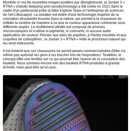
Montrée ici via de nouvelles images postées par @englishsole, la Jordan 3 «
RTNA » (robotic texturing and nanotechnology) a été créée en 2021 dans le
cadre d'un partenariat entre la Nike Explore Team et l'entreprise de sciences
de l'art Lifescaped. La sneaker est dotée d'une technologie inspirée de la
coloration structurelle trouvée dans la nature, qui permet à la chaussure de
refléter la lumière de manière à ce que la couleur apparaisse cohérente sous
différents angles. Le revêtement ultrafin est composé de prismes
microscopiques et n'utilise ni pigments, ni colorants, ni aucune autre
application de couleur. Pensez aux ailes de papillon, à l'herbe mouillée et aux
coquilles de coléoptères ; la Jordan 3 « RTNA » imite le processus naturel qui
les rend iridescents.
Il est évident que ces chaussures ne seront jamais commercialisées (Nike n'a
même pas autorisé les gens à les toucher lors de l'exposition). Toutefois, le
concept offre une fenêtre sur ce qui pourrait être l'avenir de la conception des
baskets. Nous sommes encore loin des baskets RTNA produites à grande
échelle, mais peut-être qu'un jour...