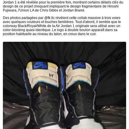
Jordan 1 a été révélée pour la première fois, montrant certains détails clés du
design de ce projet choquant impliquant le design fragmentaire de Hiroshi
Fujiwara, l'Union LA de Chris Gibbs et Jordan Brand.
Des photos partagées par @fk.llc révèlent cette collab massive à trois voies
avec quelques couleurs et touches familières. Tout d'abord, il semble que le
colorway Black/Royal/White de la Air Jordan 1 originale sera utilisé avec un
color-blocking quasi-identique. Le logo à double boulon apparaît dans sa
position habituelle au niveau du talon, en creux dans le cuir.