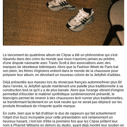
Le lancement du quatrième album de Clipse a été un phénomène qui s'est
répandu dans des coins du monde que nous n'aurions jamais pu prédire,
d'une dispute naissante avec Travis Scott à des associations avec des
marques de streetwear totémiques. Alors que la Fashion Week de Paris bat
son plein, les frères Virginiens entrent dans le monde de la chaussure pour
préparer leur album, en dévoilant un nouveau coloris de la Jellyfish d'adidas.
Déjà présentée aux masses lors du showcase français automne/hiver plus tôt
dans l'année, la Jellyfish ajoute maintenant une palette plus traditionnelle à sa
construction tout ce qu'il y a de plus banale. Alors que l'orange vibrant d'origine
permettait d'élucider le matériel synthétique surdimensionné présenté, le
blanc/gris permet de revenir à des chaussures tech runner plus traditionnelles,
se transformant facilement en un look neutre qui ne serait pas déplacé sur les
produits throwback de n'importe quelle marque.
En outre, bien que le fait d'utiliser le duo de rappeurs qui fait actuellement
l'objet d'un buzz incroyable pour cette présentation soit certainement un
heureux hasard, c'est loin d'être la première fois que les Clipse prêtent leur
nom à Pharrell Williams en dehors du studio, ayant déjà montré leur soutien en